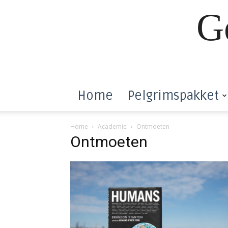
G
Home
Pelgrimspakket
Home
Academie
Ontmoeten
Ontmoeten