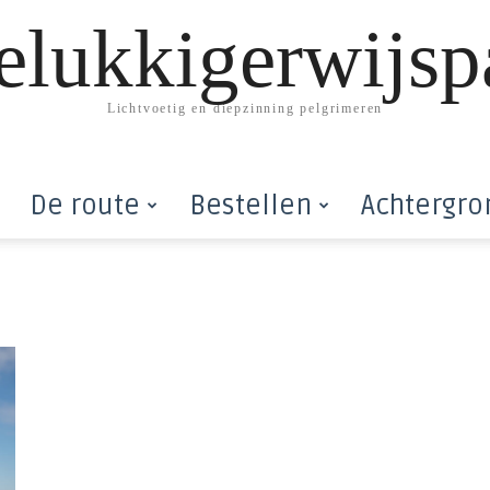
elukkigerwijsp
Lichtvoetig en diepzinning pelgrimeren
De route
Bestellen
Achtergro