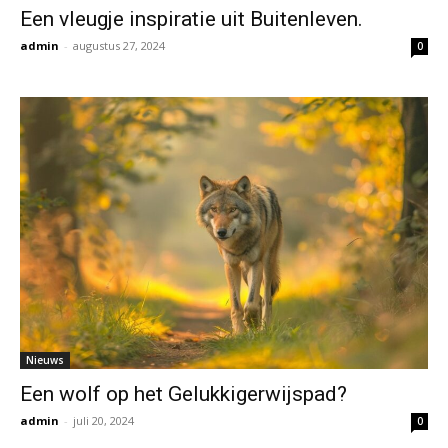
Een vleugje inspiratie uit Buitenleven.
admin
-
augustus 27, 2024
0
Nieuws
Een wolf op het Gelukkigerwijspad?
admin
-
juli 20, 2024
0